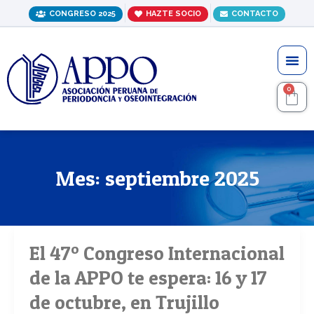
Ir
CONGRESO 2025
HAZTE SOCIO
CONTACTO
al
contenido
Me
0
C
Mes:
septiembre 2025
El 47º Congreso Internacional
El
47º
de la APPO te espera: 16 y 17
Congreso
de octubre, en Trujillo
Internacional