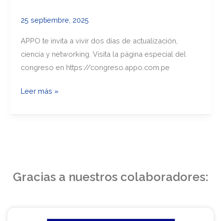
de
25 septiembre, 2025
la
APPO
APPO te invita a vivir dos días de actualización,
te
ciencia y networking. Visita la página especial del
espera:
congreso en https://congreso.appo.com.pe
16
y
Leer más »
17
de
octubre,
en
Trujillo
Gracias a nuestros colaboradores: