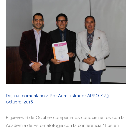
de
entradas
Deja un comentario
/ Por
Administrador APPO
/
23
octubre, 2016
El jueves 6 de Octubre compartimos conocimientos con la
Academia de Estomatología con la conferencia “Tips en