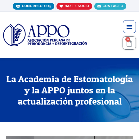
Ir
CONGRESO 2025
HAZTE SOCIO
CONTACTO
al
contenido
Me
0
C
La Academia de Estomatología
y la APPO juntos en la
actualización profesional
Navegación