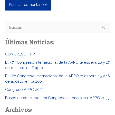
B
u
Últimas Noticias:
s
c
CONGRESO FIPP
a
El 47º Congreso Internacional de la APPO te espera: 16 y 17
r
de octubre, en Trujillo
p
El 46º Congreso Internacional de la APPO te espera: 15 y 16
o
de agosto, en Cuzco
r
Congreso APPO 2023
:
Bases de concursos en Congreso Internacional APPO 2023
Archivos: