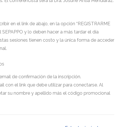
. El conferencista será la Dra. Josune Antía Mendiaraz.
cribir en el link de abajo, en la opción “REGISTRARME
 SEPAPPO y lo deben hacer a más tardar el día
estas sesiones tienen costo y la única forma de acceder
nal.
os
 email de confirmación de la inscripción.
ail con el link que debe utilizar para conectarse. Al
tar su nombre y apellido más el código promocional