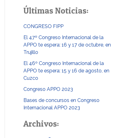
u
Últimas Noticias:
s
c
CONGRESO FIPP
a
El 47º Congreso Internacional de la
r
APPO te espera: 16 y 17 de octubre, en
p
Trujillo
o
El 46º Congreso Internacional de la
APPO te espera: 15 y 16 de agosto, en
r
Cuzco
:
Congreso APPO 2023
Bases de concursos en Congreso
Internacional APPO 2023
Archivos: