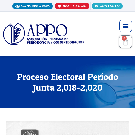
Ir
CONGRESO 2025
HAZTE SOCIO
CONTACTO
al
contenido
Me
0
C
Proceso Electoral Período
Junta 2,018-2,020
Navegación
de
entradas