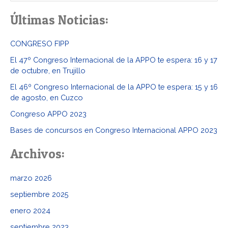
u
Últimas Noticias:
s
c
CONGRESO FIPP
a
El 47º Congreso Internacional de la APPO te espera: 16 y 17
r
de octubre, en Trujillo
p
El 46º Congreso Internacional de la APPO te espera: 15 y 16
o
de agosto, en Cuzco
r
Congreso APPO 2023
:
Bases de concursos en Congreso Internacional APPO 2023
Archivos:
marzo 2026
septiembre 2025
enero 2024
septiembre 2023