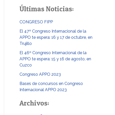
u
Últimas Noticias:
s
c
CONGRESO FIPP
a
El 47º Congreso Internacional de la
r
APPO te espera: 16 y 17 de octubre, en
p
Trujillo
o
El 46º Congreso Internacional de la
APPO te espera: 15 y 16 de agosto, en
r
Cuzco
:
Congreso APPO 2023
Bases de concursos en Congreso
Internacional APPO 2023
Archivos: