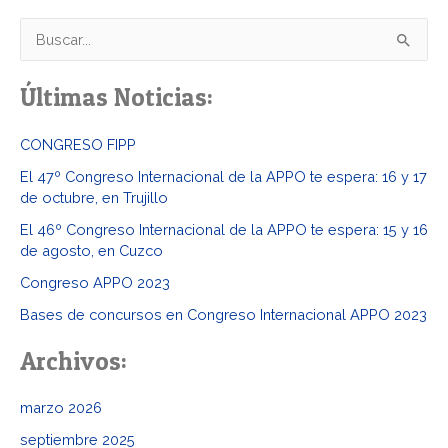
B
u
Últimas Noticias:
s
c
CONGRESO FIPP
a
El 47º Congreso Internacional de la APPO te espera: 16 y 17
r
de octubre, en Trujillo
p
El 46º Congreso Internacional de la APPO te espera: 15 y 16
o
de agosto, en Cuzco
r
Congreso APPO 2023
:
Bases de concursos en Congreso Internacional APPO 2023
Archivos:
marzo 2026
septiembre 2025