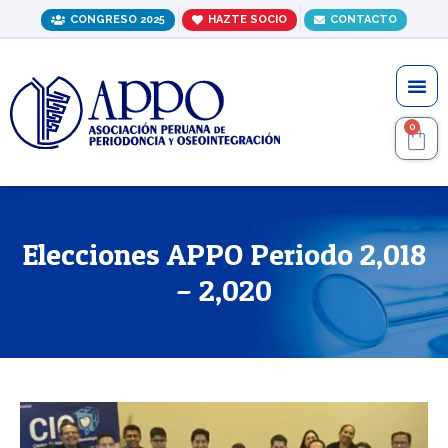
Ir
CONGRESO 2025
HAZTE SOCIO
CONTACTO
al
contenido
Me
0
C
Elecciones APPO Periodo 2,018
– 2,020
Navegación
de
entradas