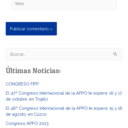
Web
B
u
Últimas Noticias:
s
c
CONGRESO FIPP
a
El 47º Congreso Internacional de la APPO te espera: 16 y 17
r
de octubre, en Trujillo
p
El 46º Congreso Internacional de la APPO te espera: 15 y 16
o
de agosto, en Cuzco
r
Congreso APPO 2023